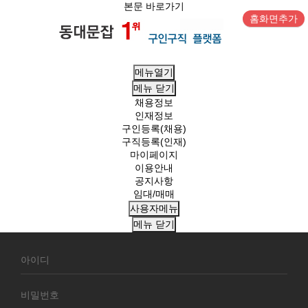
본문 바로가기
홈화면추가
메뉴열기
메뉴
닫기
채용정보
인재정보
구인등록(채용)
구직등록(인재)
마이페이지
이용안내
공지사항
임대/매매
사용자메뉴
메뉴
닫기
회
원
로
그
인