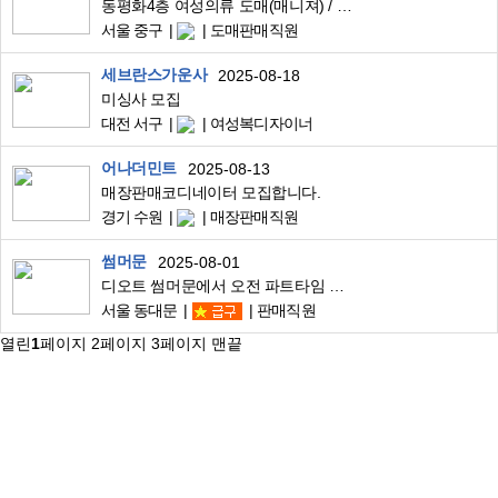
동평화4층 여성의류 도매(매니져) / 아침6시~오후3시
서울 중구
도매판매직원
세브란스가운사
2025-08-18
미싱사 모집
대전 서구
여성복디자이너
어나더민트
2025-08-13
매장판매코디네이터 모집합니다.
경기 수원
매장판매직원
썸머문
2025-08-01
디오트 썸머문에서 오전 파트타임 알바 구인합니다
서울 동대문
판매직원
열린
1
페이지
2
페이지
3
페이지
맨끝