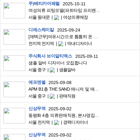
주)베티카어패럴
2025-10-11
여성의류 피팅모델(파트타임 프리랜서) 채용합니다.
서울 동대문
여성의류매장
디에스케미칼
2025-09-24
[재택근무]여유시간으로 틈틈히 돈 벌어보실분 모집합니다
전지역 전지역
막내디자이너
주식회사 브이알티엑스
2025-09-11
샘플 알바 디자이너 모집합니다
서울 중구
샘플알바
에프엔엘
2025-09-08
APM B1층 THE SAND 매니저 및 매장직원 구합니다.
서울 중구
판매직원
신상무역
2025-09-02
동평화 4층 의류판매직원, 본사영집원 모집합니다.
서울 전지역
경력디자이너
신상무역
2025-09-02