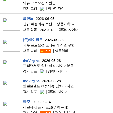
의류 프로모션 사원급
경기 고양
막내디자이너
로잔느
2026-06-05
신규 여성의류 브랜드 상품기획•디자인 개발 프리랜서 모집합니다
서울 성동
경력디자이너
2026-01-1
(주)아이티오
2026-05-28
내수 프로모션 오더관리 직원 구합니다
서울 송파
샘플알바
theVirgins
2026-05-28
프리랜서로 일하 실 디자이너분을 구합니다.
경기 김포
경력디자이너
theVirgins
2026-05-28
일본브랜드 여성의류,잡화 디자인 서포트 & 핸들링 해주실분 구합니다.
경기 김포
경력디자이너
마주
2026-05-14
패턴사/샘플사 모집(경력우대)
경기 안양
경력디자이너